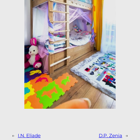
←
I.N. Eliade
D.P. Zenia
→