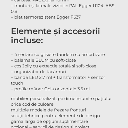
– fronturi și laterale vizibile: PAL Egger U104, ABS
0,8
– blat termorezistent Egger F637
Elemente și accesorii
incluse:
– 4 sertare cu glisiere tandem cu amortizare
– balamale BLUM cu soft-close
– cos Jolly cu extracție totală și soft-close
– organizator de tacâmuri
– bandă LED 2,7 ml + transformator + senzor
touch
– profile mâner Gola orizontale 3,5 ml
mobilier personalizat, pe dimensiunile spațiului
orice cod de culoare
multiple modele de frezare fronturi
soluții tehnice pentru elemente de design
gamă largă de opțiuni suplimentare
opțional – servicii de design și project