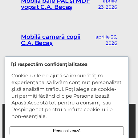
Mobilă baie PAL și MDF
aprilie
vopsit C.A. Becaș
23, 2026
Mobilă cameră copii
aprilie 23,
C.A. Becaș
2026
Îți respectăm confidențialitatea
Bibliotecă living PAL
aprilie
Cookie-urile ne ajută să îmbunătățim
Egger A.K. Columna
23, 2026
experiența ta, să livrăm conținut personalizat
și să analizăm traficul. Poți alege ce cookie-
uri permiți făcând clic pe Personalizează.
Apasă Acceptă tot pentru a consimți sau
Respinge tot pentru a refuza cookie-urile
non-esențiale.
Mobilă la comandă
Mobilă DIY
Mobiler lemn masiv
Portofoliu lucrări
Etape de lucru
Despre noi
Contact
Regulament campanie
Personalizează