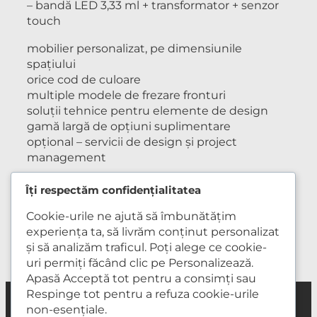
– bandă LED 3,33 ml + transformator + senzor
touch
mobilier personalizat, pe dimensiunile
spațiului
orice cod de culoare
multiple modele de frezare fronturi
soluții tehnice pentru elemente de design
gamă largă de opțiuni suplimentare
opțional – servicii de design și project
management
Îți respectăm confidențialitatea
aprilie 23, 2026
Cookie-urile ne ajută să îmbunătățim
experiența ta, să livrăm conținut personalizat
și să analizăm traficul. Poți alege ce cookie-
uri permiți făcând clic pe Personalizează.
Apasă Acceptă tot pentru a consimți sau
Respinge tot pentru a refuza cookie-urile
non-esențiale.
Mobilă la comandă
Mobilă DIY
Mobiler lemn masiv