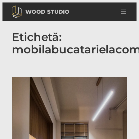
Sari
la
conținut
Etichetă:
mobilabucatarielaco