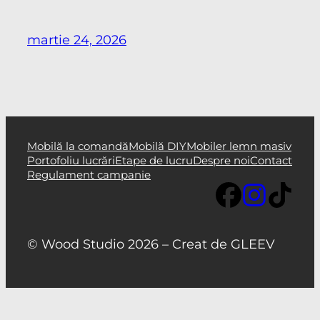
martie 24, 2026
Mobilă la comandă
Mobilă DIY
Mobiler lemn masiv
Portofoliu lucrări
Etape de lucru
Despre noi
Contact
Regulament campanie
© Wood Studio 2026 – Creat de GLEEV