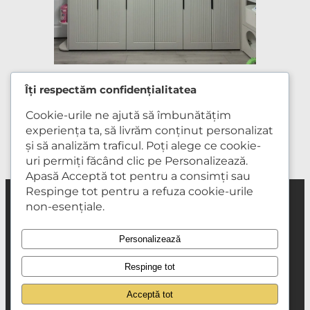
Îți respectăm confidențialitatea
martie 24, 2026
Cookie-urile ne ajută să îmbunătățim
experiența ta, să livrăm conținut personalizat
și să analizăm traficul. Poți alege ce cookie-
uri permiți făcând clic pe Personalizează.
Apasă Acceptă tot pentru a consimți sau
Respinge tot pentru a refuza cookie-urile
non-esențiale.
Mobilă la comandă
Mobilă DIY
Mobiler lemn masiv
Portofoliu lucrări
Etape de lucru
Despre noi
Contact
Regulament campanie
Personalizează
Respinge tot
Acceptă tot
© Wood Studio 2026 – Creat de GLEEV