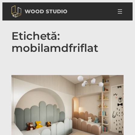
Sari
la
conținut
Etichetă:
mobilamdfriflat