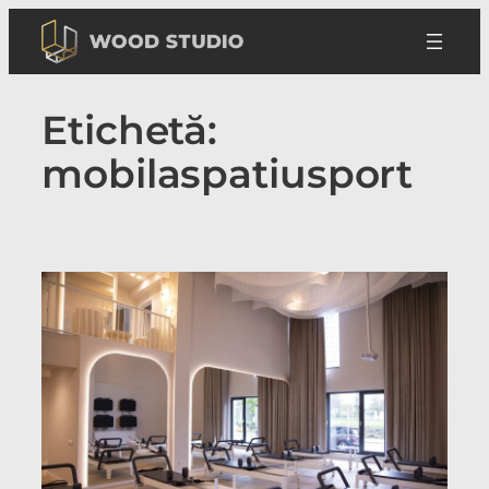
Sari
la
conținut
Etichetă:
mobilaspatiusport