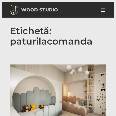
Sari
la
conținut
Etichetă:
paturilacomanda