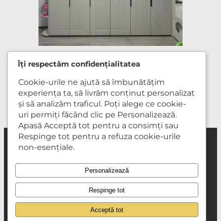
Îți respectăm confidențialitatea
martie 24, 2026
Cookie-urile ne ajută să îmbunătățim
experiența ta, să livrăm conținut personalizat
și să analizăm traficul. Poți alege ce cookie-
uri permiți făcând clic pe Personalizează.
Apasă Acceptă tot pentru a consimți sau
Respinge tot pentru a refuza cookie-urile
non-esențiale.
Mobilă la comandă
Mobilă DIY
Mobiler lemn masiv
Portofoliu lucrări
Etape de lucru
Despre noi
Contact
Regulament campanie
Personalizează
Respinge tot
Acceptă tot
© Wood Studio 2026 – Creat de GLEEV